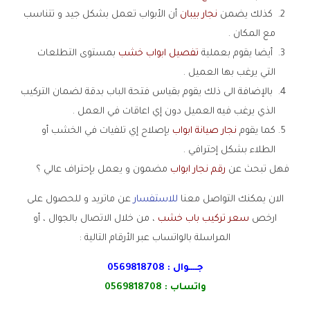
كذلك يضمن
نجار بيبان
أن الأبواب تعمل بشكل جيد و تتناسب
مع المكان .
أيضا يقوم بعملية
تفصيل ابواب خشب
بمستوى التطلعات
التي يرغب بها العميل .
بالإضافة الى ذلك يقوم بقياس فتحة الباب بدقة لضمان التركيب
الذي يرغب فيه العميل دون إي اعاقات في العمل .
كما يقوم
نجار صيانة ابواب
بإصلاح إي تلفيات في الخشب أو
الطلاء بشكل إحترافي .
فهل تبحث عن
رقم نجار ابواب
مضمون و يعمل بإحتراف عالي ؟
الان يمكنك التواصل معنا
للاستفسار
عن ماتريد و للحصول على
ارخص
سعر تركيب باب خشب
، من خلال الاتصال بالجوال ، أو
المراسلة بالواتساب عبر الأرقام التالية :
جــــوال :
0569818708
واتساب :
0569818708