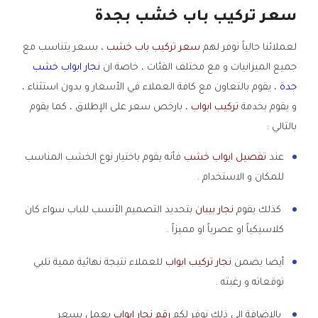
سعر تركيب باب خشب بجدة
لعملائنا حالياً نوفر لهم
سعر تركيب باب خشب
، بسعر يتناسب مع
جميع الميزانيات و مع مختلف الفئات ، خاصة ان
نجار ابواب خشب
جدة
، يقوم بالتعاون مع كافة العملاء في الأسعار و بدون استثناء ،
و يقوم بخدمة
تركيب ابواب
، بارخص سعر على الإطلاق ، كما يقوم
بالتالي :
عند
تفصيل ابواب خشب
فأنه يقوم باختيار نوع الخشب المناسب
للمكان و الاستخدام .
كذلك يقوم
نجار بيبان
بتحديد التصميم الأنسب للباب سواء كان
كلاسيكياً او عصرياً او مميزاً .
أيضا يضمن
نجار تركيب ابواب
للعملاء نتيجة نهائية ممية تلبي
توقعاته و رغبته .
بالإضافة إلى ذلك نوفر لكم
رقم نجار ابواب
يعمل بسعر