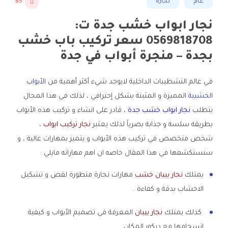
عام
نجارة
85
نجار ابواب خشب جدة ت:
0569818708 سعر تركيب باب خشب
بجدة – منجرة أبواب في جدة
في عالم التشطيبات الداخلية لايوجد شيء أكثر أهمية من
الأبواب
الخشبية
المميزة و المثبتة بشكل إحترافي ، لذلك في هذا المجال
يتطلب
نجار ابواب خشب جدة
، قادر على انشاء و تركيب هذه الأبواب
بطريقة سلسة و جذابة بصرياً لذلك يعتبر
نجار تركيب ابواب
،
شخص متخصص في تركيب هذه الأبواب و يتميز بمهارات عالية ، و
سنستكشفها في هذا المقال خاصه ان اهم مهاراته مايلي :
يمتلك
نجار بيبان خشب
مهارات نجارة متطورة لقص و تشكيل
الاخشاب بدقة و كفاءة .
كذلك يمتلك
نجار بيبان
المعرفة في تصميم الأبواب و كيفية
انسجامها مع ديكور المكان .